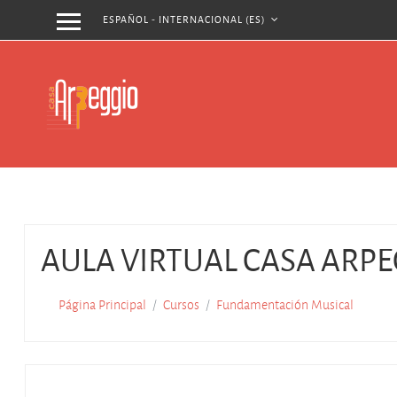
ESPAÑOL - INTERNACIONAL ‎(ES)‎
Salta
al
contenido
principal
AULA VIRTUAL CASA ARP
Página Principal
Cursos
Fundamentación Musical